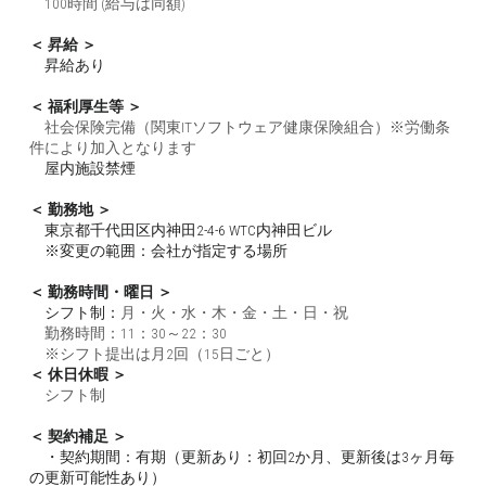
100時間 (給与は同額)
＜ 昇給 ＞
　昇給あり
＜ 福利厚生等 ＞
　社会保険完備（関東ITソフトウェア健康保険組合）※労働条
件により加入となります
　屋内施設禁煙
＜ 勤務地 ＞
　東京都千代田区内神田2-4-6 WTC内神田ビル
　※変更の範囲：会社が指定する場所
＜ 勤務時間・曜日 ＞
　シフト制：
月・火・水・木・金・土・日・祝
　勤務時間：11：30～22：30
※シフト提出は月2回（15日ごと）
＜ 休日休暇 ＞
　シフト制
＜ 契約補足 ＞
　・契約期間：有期（更新あり：初回2か月、更新後は3ヶ月毎
の更新可能性あり）