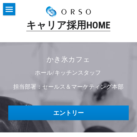
2D Character Designer
キャリア採用
HOME
Art Director
2D Graphic Designer
かき氷カフェ
かき氷カフェ ホール/キッチンスタッフ
ホール/キッチンスタッフ 
担当部署：セールス＆マーケティング本部
エントリー